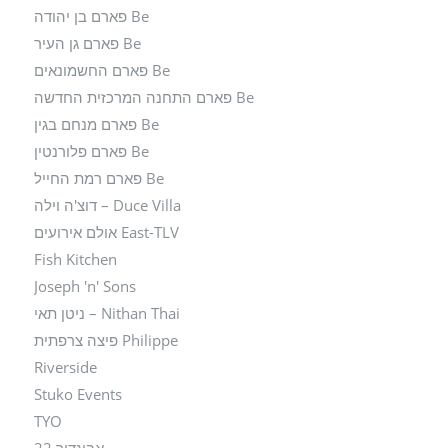
Be פארם בן יהודה
Be פארם גן העיר
Be פארם החשמונאים
Be פארם התחנה המרכזית החדשה
Be פארם מנחם בגין
Be פארם פלורנטין
Be פארם רמת החייל
Duce Villa – דוצ'ה וילה
East-TLV אולם אירועים
Fish Kitchen
Joseph 'n' Sons
Nithan Thai – ניטן תאי
Philippe פיצה צרפתית
Riverside
Stuko Events
TYO