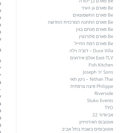
Be פארם בן יהודה
רא
Be פארם גן העיר
שני 30
Be פארם החשמונאים
של
Be פארם התחנה המרכזית החדשה
רב
Be פארם מנחם בגין
חמיש
Be פארם פלורנטין
ש
Be פארם רמת החייל
מ
Duce Villa – דוצ'ה וילה
East-TLV אולם אירועים
ה
Fish Kitchen
י
Joseph 'n' Sons
י
Nithan Thai – ניטן תאי
ב
Philippe פיצה צרפתית
–
Riverside
ע
Stuko Events
ב
TYO
פ
אביגדור 22
מ
אוטובוס האירוויזיון
מ
אוטובוסים בשבת בתל אביב
ה