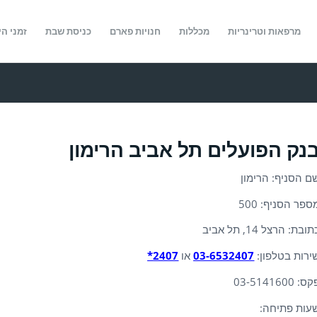
מרפאות וטרינריות
מכללות
חנויות פארם
כניסת שבת
זמני הי
נק הפועלים תל אביב הרימון
ם הסניף: הרימון
ספר הסניף: 500
ובת: הרצל 14, תל אביב
ירות בטלפון:
03-6532407
או
2407*
ס: 03-5141600
עות פתיחה: