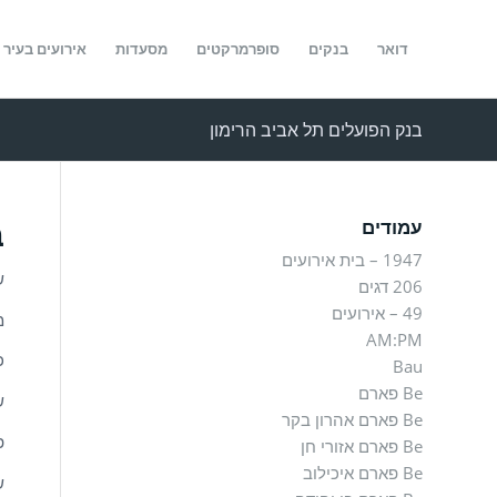
דואר
בנקים
סופרמרקטים
מסעדות
אירועים בעיר
בנק הפועלים תל אביב הרימון
ב
עמודים
1947 – בית אירועים
ש
206 דגים
49 – אירועים
מ
AM:PM
כת
Bau
Be פארם
ש
Be פארם אהרון בקר
פק
Be פארם אזורי חן
Be פארם איכילוב
ש