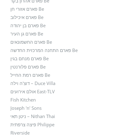
Be פארם אהרון בקר
Be פארם אזורי חן
Be פארם איכילוב
Be פארם בן יהודה
Be פארם גן העיר
Be פארם החשמונאים
Be פארם התחנה המרכזית החדשה
Be פארם מנחם בגין
Be פארם פלורנטין
Be פארם רמת החייל
Duce Villa – דוצ'ה וילה
East-TLV אולם אירועים
Fish Kitchen
Joseph 'n' Sons
Nithan Thai – ניטן תאי
Philippe פיצה צרפתית
Riverside