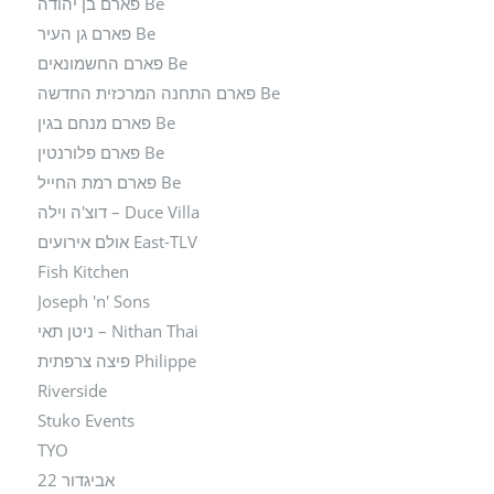
Be פארם בן יהודה
Be פארם גן העיר
Be פארם החשמונאים
Be פארם התחנה המרכזית החדשה
Be פארם מנחם בגין
Be פארם פלורנטין
Be פארם רמת החייל
Duce Villa – דוצ'ה וילה
East-TLV אולם אירועים
Fish Kitchen
Joseph 'n' Sons
Nithan Thai – ניטן תאי
Philippe פיצה צרפתית
Riverside
Stuko Events
TYO
אביגדור 22