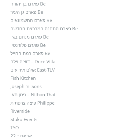
Be פארם בן יהודה
Be פארם גן העיר
Be פארם החשמונאים
Be פארם התחנה המרכזית החדשה
Be פארם מנחם בגין
Be פארם פלורנטין
Be פארם רמת החייל
Duce Villa – דוצ'ה וילה
East-TLV אולם אירועים
Fish Kitchen
Joseph 'n' Sons
Nithan Thai – ניטן תאי
Philippe פיצה צרפתית
Riverside
Stuko Events
TYO
אביגדור 22