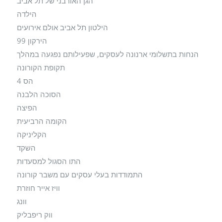
הגן האורבני של תל אביב
הילדה
הילטון תל אביב אולם אירועים
הירקון 99
הנחות בתשלומי ארנונה לעסקים, שפעילותם נפגעה במהלך
תקופת הקורונה
הס 4
הסוכה הלבנה
הפיצה
הקומה הרביעית
הקליניקה
השקד
התו הסגול למסעדות
התמודדות בעלי עסקים עם משבר קורונה
וויז אייר חוזרת
וונג
ווק ריפבליק