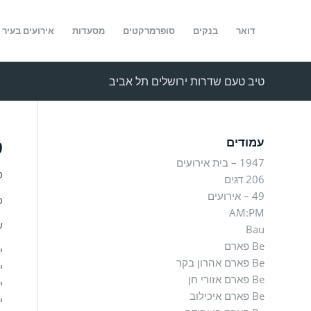
דואר
בנקים
סופרמרקטים
מסעדות
אירועים בעיר
טיב טעם שדרות ירושלים תל אביב
ט
עמודים
1947 – בית אירועים
ט
206 דגים
49 – אירועים
כ
AM:PM
ש
Bau
Be פארם
יו
Be פארם אהרון בקר
יו
Be פארם אזורי חן
יו
Be פארם איכילוב
יו