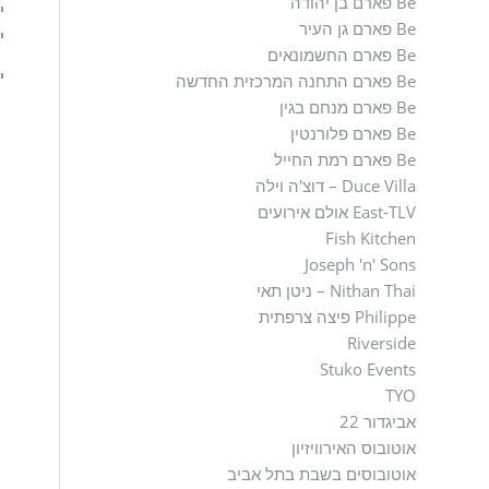
Be פארם בן יהודה
יו
Be פארם גן העיר
יו
Be פארם החשמונאים
יו
Be פארם התחנה המרכזית החדשה
Be פארם מנחם בגין
Be פארם פלורנטין
Be פארם רמת החייל
Duce Villa – דוצ'ה וילה
East-TLV אולם אירועים
Fish Kitchen
Joseph 'n' Sons
Nithan Thai – ניטן תאי
Philippe פיצה צרפתית
Riverside
Stuko Events
TYO
אביגדור 22
אוטובוס האירוויזיון
אוטובוסים בשבת בתל אביב