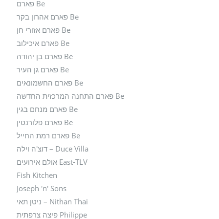
Be פארם
Be פארם אהרון בקר
Be פארם אזורי חן
Be פארם איכילוב
Be פארם בן יהודה
Be פארם גן העיר
Be פארם החשמונאים
Be פארם התחנה המרכזית החדשה
Be פארם מנחם בגין
Be פארם פלורנטין
Be פארם רמת החייל
Duce Villa – דוצ'ה וילה
East-TLV אולם אירועים
Fish Kitchen
Joseph 'n' Sons
Nithan Thai – ניטן תאי
Philippe פיצה צרפתית