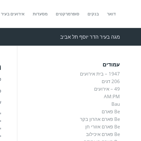
דואר
בנקים
סופרמרקטים
מסעדות
אירועים בעיר
מגה בעיר הדר יוסף תל אביב
מ
עמודים
1947 – בית אירועים
ט
206 דגים
49 – אירועים
כת
AM:PM
ש
Bau
Be פארם
יו
Be פארם אהרון בקר
יו
Be פארם אזורי חן
יו
Be פארם איכילוב
יו