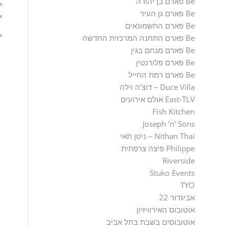
Be פארם בן יהודה
יו
Be פארם גן העיר
יו
Be פארם החשמונאים
י
Be פארם התחנה המרכזית החדשה
Be פארם מנחם בגין
Be פארם פלורנטין
Be פארם רמת החייל
Duce Villa – דוצ'ה וילה
East-TLV אולם אירועים
Fish Kitchen
Joseph 'n' Sons
Nithan Thai – ניטן תאי
Philippe פיצה צרפתית
Riverside
Stuko Events
TYO
אביגדור 22
אוטובוס האירוויזיון
אוטובוסים בשבת בתל אביב