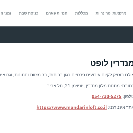
מרפאות וטרינריות
מכללות
חנויות פארם
כניסת שבת
זמני הי
נדרין לופט
ולם בוטיק לקיום אירועים פרטיים כגון בריתות, בר מצוות וחתונות, וגם איר
תובת: מתחם מלון מנדרין, יוניצמן 21, תל אביב
לפון:
054-730-5275
תר אינטרנט:
https://www.mandarinloft.co.il