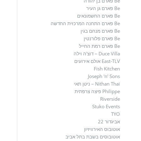
Be פארם בן יהודה
Be פארם גן העיר
Be פארם החשמונאים
Be פארם התחנה המרכזית החדשה
Be פארם מנחם בגין
Be פארם פלורנטין
Be פארם רמת החייל
Duce Villa – דוצ'ה וילה
East-TLV אולם אירועים
Fish Kitchen
Joseph 'n' Sons
Nithan Thai – ניטן תאי
Philippe פיצה צרפתית
Riverside
Stuko Events
TYO
אביגדור 22
אוטובוס האירוויזיון
אוטובוסים בשבת בתל אביב