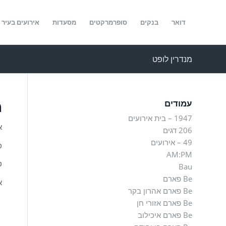
דואר
בנקים
סופרמרקטים
מסעדות
אירועים בעיר
מנדרין לופט
מ
עמודים
1947 – בית אירועים
א
206 דגים
49 – אירועים
כ
AM:PM
ט
Bau
Be פארם
א
Be פארם אהרון בקר
Be פארם אזורי חן
Be פארם איכילוב