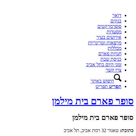
דואר
בנקים
סופרמרקטים
מסעדות
אירועים בעיר
מרפאות וטרינריות
מכללות
חנויות פארם
כניסת שבת
זמני היום בתל אביב
צרו קשר
חיפוש באתר
תפריט
תפריט
סופר פארם בית מילמן
סופר פארם בית מילמן
כתובת:
טאגור 32 רמת אביב, תל אביב