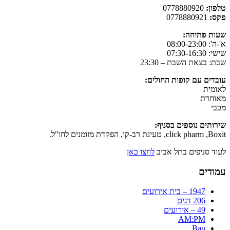
טלפון:
0778880920
פקס:
0778880921
שעות פתיחה:
א'-ה': 08:00-23:00
שישי: 07:30-16:30
שבת: בצאת השבת – 23:30
עובדים עם קופות החולים:
לאומית
מאוחדת
מכבי
שירותים נוספים בסניף:
click pharm ,Boxit, טעינת רב-קו, הפקדת מזומנים לחו"ל.
לעוד סניפים בתל אביב
לחצו כאן
עמודים
1947 – בית אירועים
206 דגים
49 – אירועים
AM:PM
Bau