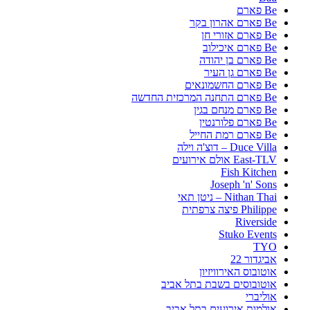
Be פארם
Be פארם אהרון בקר
Be פארם אזורי חן
Be פארם איכילוב
Be פארם בן יהודה
Be פארם גן העיר
Be פארם החשמונאים
Be פארם התחנה המרכזית החדשה
Be פארם מנחם בגין
Be פארם פלורנטין
Be פארם רמת החייל
Duce Villa – דוצ'ה וילה
East-TLV אולם אירועים
Fish Kitchen
Joseph 'n' Sons
Nithan Thai – ניטן תאי
Philippe פיצה צרפתית
Riverside
Stuko Events
TYO
אביגדור 22
אוטובוס האירוויזיון
אוטובוסים בשבת בתל אביב
אוליברי
אולמות אירועים בתל אביב