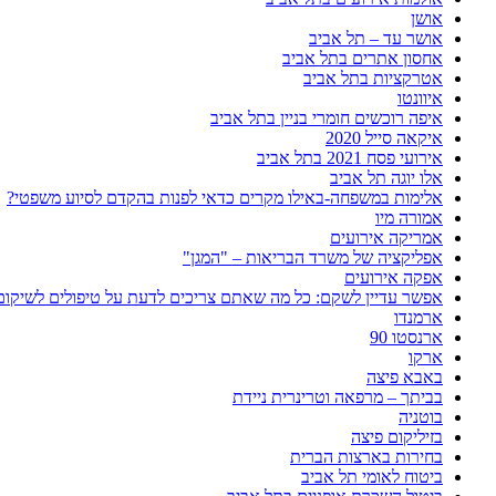
אושן
אושר עד – תל אביב
אחסון אתרים בתל אביב
אטרקציות בתל אביב
איוונטו
איפה רוכשים חומרי בניין בתל אביב
איקאה סייל 2020
אירועי פסח 2021 בתל אביב
אלו יוגה תל אביב
אלימות במשפחה-באילו מקרים כדאי לפנות בהקדם לסיוע משפטי?
אמורה מיו
אמריקה אירועים
אפליקציה של משרד הבריאות – "המגן"
אפקה אירועים
אפשר עדיין לשקם: כל מה שאתם צריכים לדעת על טיפולים לשיקום
ארמנדו
ארנסטו 90
ארקו
באבא פיצה
בביתך – מרפאה וטרינרית ניידת
בוטניה
בזיליקום פיצה
בחירות בארצות הברית
ביטוח לאומי תל אביב