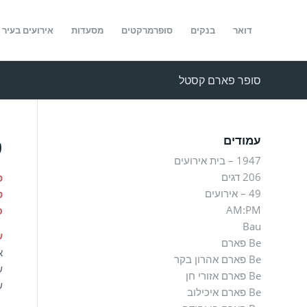
דואר
בנקים
סופרמרקטים
מסעדות
אירועים בעיר
סופר פארם קסטל
ס
עמודים
1947 – בית אירועים
206 דגים
כ
49 – אירועים
ט
AM:PM
פ
Bau
ש
Be פארם
א'-
Be פארם אהרון בקר
שי
Be פארם אזורי חן
ש
Be פארם איכילוב