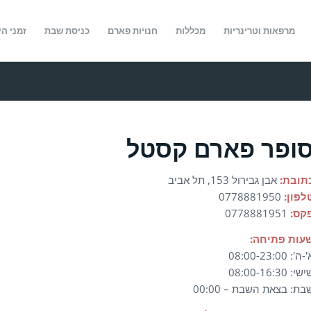
מרפאות וטרינריות
מכללות
חנויות פארם
כניסת שבת
זמני הי
ופר פארם קסטל
תובת:
אבן גבירול 153, תל אביב
לפון:
0778881950
קס:
0778881951
עות פתיחה:
ה': 08:00-23:00
שי: 08:00-16:30
בת: בצאת השבת – 00:00