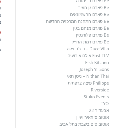
Be פארם בן יהודה
ע
Be פארם גן העיר
ל
Be פארם החשמונאים
מ
Be פארם התחנה המרכזית החדשה
מ
Be פארם מנחם בגין
ש
Be פארם פלורנטין
rm
Be פארם רמת החייל
Duce Villa – דוצ'ה וילה
ל
East-TLV אולם אירועים
Fish Kitchen
Joseph 'n' Sons
Nithan Thai – ניטן תאי
Philippe פיצה צרפתית
Riverside
Stuko Events
TYO
אביגדור 22
אוטובוס האירוויזיון
אוטובוסים בשבת בתל אביב