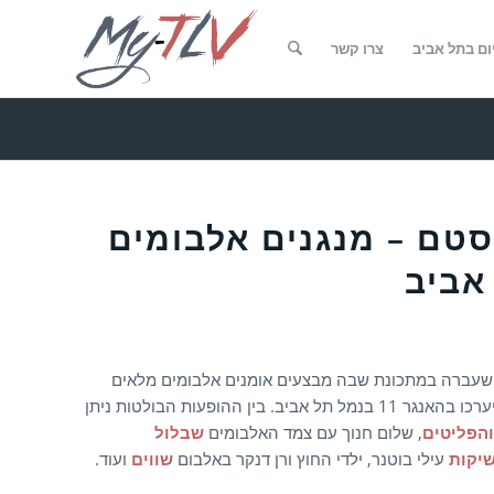
ום בתל אביב
צרו קשר
טם – מנגנים אלבומים
ברה במתכונת שבה מבצעים אומנים אלבומים מלאים
בהופעה חיה, הפסטיבל חוזר גם השנה. בדומה לשנה שעברה, ההופעות ייערכו בהאנגר 11 בנמל תל אביב. בין ההופעות הבולטות ניתן
והפליטים
, שלום חנוך עם צמד האלבומים
שבלול
שיקות
עילי בוטנר, ילדי החוץ ורן דנקר באלבום
שווים
ועוד.