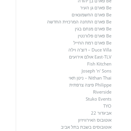
Be פארם בן יהודה
Be פארם גן העיר
Be פארם החשמונאים
Be פארם התחנה המרכזית החדשה
Be פארם מנחם בגין
Be פארם פלורנטין
Be פארם רמת החייל
Duce Villa – דוצ'ה וילה
East-TLV אולם אירועים
Fish Kitchen
Joseph 'n' Sons
Nithan Thai – ניטן תאי
Philippe פיצה צרפתית
Riverside
Stuko Events
TYO
אביגדור 22
אוטובוס האירוויזיון
אוטובוסים בשבת בתל אביב