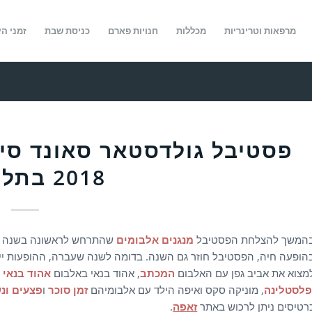
מרפאות וטרינריות
מכללות
חנויות פארם
כניסת שבת
זמני הי
פסטיבל גולדסטאר סאונד סיס
2018 בתל אביב
המשך להצלחת הפסטיבל
מנגנים אלבומים
שהתרחש לראשונה בשנה שע
מצוא את אביב גפן עם האלבום
המכתב
, אהוד בנאי באלבום
אהוד בנאי 
לסטלינה
, מוניקה סקס ואיפה הילד עם אלבומיהם
זמן סוכר
ו
פצעים ונ
רטיסים ניתן לרכוש באתר
זאפה
.