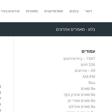
דואר
בנקים
סופרמרקטים
מסעדות
אירועים בעיר
בלוג - מאמרים אחרונים
עמודים
1947 – בית אירועים
206 דגים
49 – אירועים
AM:PM
Bau
ב
Be פארם
Be פארם אהרון בקר
ל
Be פארם אזורי חן
ו
פ
Be פארם איכילוב
כ