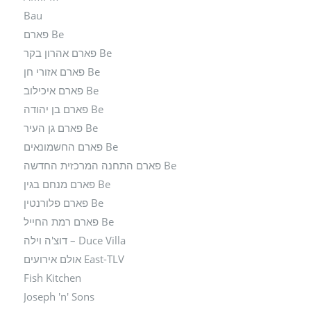
Bau
Be פארם
Be פארם אהרון בקר
Be פארם אזורי חן
Be פארם איכילוב
Be פארם בן יהודה
Be פארם גן העיר
Be פארם החשמונאים
Be פארם התחנה המרכזית החדשה
Be פארם מנחם בגין
Be פארם פלורנטין
Be פארם רמת החייל
Duce Villa – דוצ'ה וילה
East-TLV אולם אירועים
Fish Kitchen
Joseph 'n' Sons