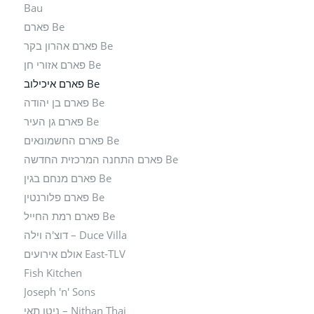
Bau
Be פארם
Be פארם אהרון בקר
Be פארם אזורי חן
Be פארם איכילוב
Be פארם בן יהודה
Be פארם גן העיר
Be פארם החשמונאים
Be פארם התחנה המרכזית החדשה
Be פארם מנחם בגין
Be פארם פלורנטין
Be פארם רמת החייל
Duce Villa – דוצ'ה וילה
East-TLV אולם אירועים
Fish Kitchen
Joseph 'n' Sons
Nithan Thai – ניטן תאי